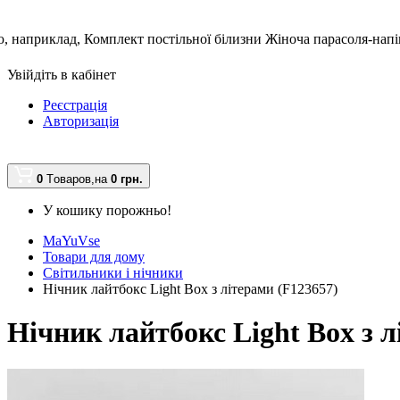
, наприклад,
Комплект постільної білизни Жіноча парасоля-нап
Увійдіть в кабінет
Реєстрація
Авторизація
0
Tоваров,
на
0 грн.
У кошику порожньо!
MaYuVse
Товари для дому
Світильники і нічники
Нічник лайтбокс Light Box з літерами (F123657)
Нічник лайтбокс Light Box з л