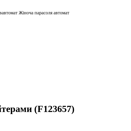
івавтомат Жіноча парасоля автомат
ітерами (F123657)