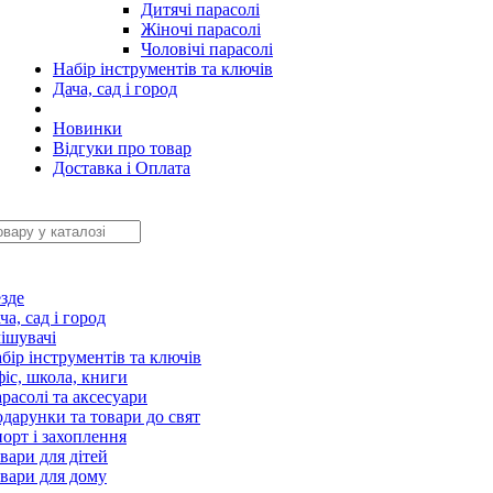
Дитячі парасолі
Жіночі парасолі
Чоловічі парасолі
Набір інструментів та ключів
Дача, сад і город
Новинки
Відгуки про товар
Доставка і Оплата
зде
ча, сад і город
ішувачі
бір інструментів та ключів
іс, школа, книги
расолі та аксесуари
дарунки та товари до свят
орт і захоплення
вари для дітей
вари для дому