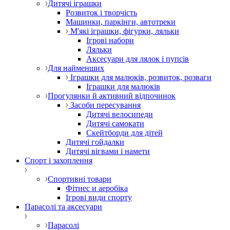
Дитячі іграшки
Розвиток і творчість
Машинки, паркінги, автотреки
М'які іграшки, фігурки, ляльки
Ігрові набори
Ляльки
Аксесуари для лялок і пупсів
Для найменших
Іграшки для малюків, розвиток, розваги
Іграшки для малюків
Прогулянки й активний відпочинок
Засоби пересування
Дитячі велосипеди
Дитячі самокати
Скейтборди для дітей
Дитячі гойдалки
Дитячі вігвами і намети
Спорт і захоплення
Спортивні товари
Фітнес и аеробіка
Ігрові види спорту
Парасолі та аксесуари
Парасолі