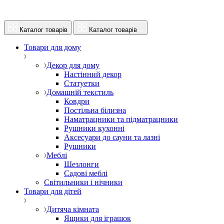
Каталог товарів
Каталог товарів
Товари для дому
Декор для дому
Настінний декор
Статуетки
Домашній текстиль
Ковдри
Постільна білизна
Наматрацники та підматрацники
Рушники кухонні
Аксесуари до сауни та лазні
Рушники
Меблі
Шезлонги
Садові меблі
Світильники і нічники
Товари для дітей
Дитяча кімната
Ящики для іграшок