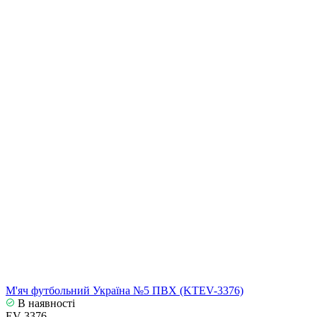
М'яч футбольний Україна №5 ПВХ (KTEV-3376)
В наявності
EV-3376