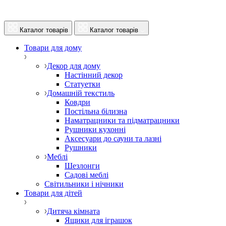
Каталог товарів
Каталог товарів
Товари для дому
Декор для дому
Настінний декор
Статуетки
Домашній текстиль
Ковдри
Постільна білизна
Наматрацники та підматрацники
Рушники кухонні
Аксесуари до сауни та лазні
Рушники
Меблі
Шезлонги
Садові меблі
Світильники і нічники
Товари для дітей
Дитяча кімната
Ящики для іграшок