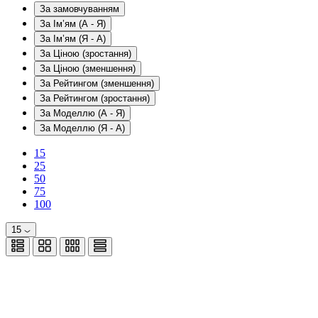
За замовчуванням
За Ім’ям (A - Я)
За Ім’ям (Я - A)
За Ціною (зростання)
За Ціною (зменшення)
За Рейтингом (зменшення)
За Рейтингом (зростання)
За Моделлю (A - Я)
За Моделлю (Я - A)
15
25
50
75
100
15