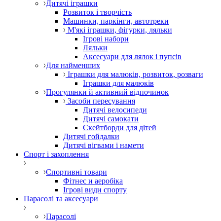
Дитячі іграшки
Розвиток і творчість
Машинки, паркінги, автотреки
М'які іграшки, фігурки, ляльки
Ігрові набори
Ляльки
Аксесуари для лялок і пупсів
Для найменших
Іграшки для малюків, розвиток, розваги
Іграшки для малюків
Прогулянки й активний відпочинок
Засоби пересування
Дитячі велосипеди
Дитячі самокати
Скейтборди для дітей
Дитячі гойдалки
Дитячі вігвами і намети
Спорт і захоплення
Спортивні товари
Фітнес и аеробіка
Ігрові види спорту
Парасолі та аксесуари
Парасолі