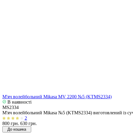
М'яч волейбольний Mikasa MV 2200 №5 (KTMS2334)
В наявності
MS2334
М'яч волейбольний Mikasa №5 (KTMS2334) виготовлений із суча
2
800 грн.
630 грн.
До кошика