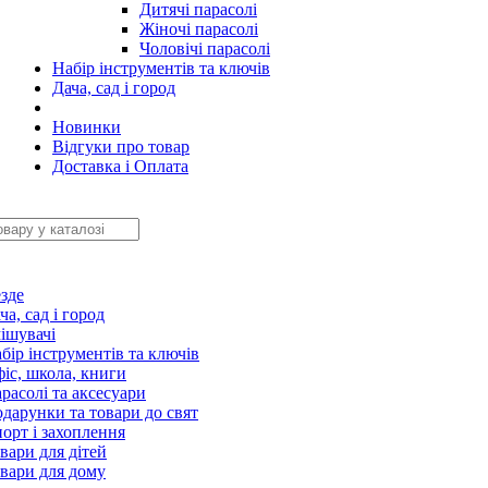
Дитячі парасолі
Жіночі парасолі
Чоловічі парасолі
Набір інструментів та ключів
Дача, сад і город
Новинки
Відгуки про товар
Доставка і Оплата
зде
ча, сад і город
ішувачі
бір інструментів та ключів
іс, школа, книги
расолі та аксесуари
дарунки та товари до свят
орт і захоплення
вари для дітей
вари для дому