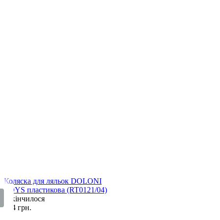
Коляска для ляльок DOLONI
TOYS пластикова (RT0121/04)
Закінчилося
464 грн.