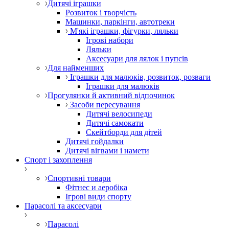
Дитячі іграшки
Розвиток і творчість
Машинки, паркінги, автотреки
М'які іграшки, фігурки, ляльки
Ігрові набори
Ляльки
Аксесуари для лялок і пупсів
Для найменших
Іграшки для малюків, розвиток, розваги
Іграшки для малюків
Прогулянки й активний відпочинок
Засоби пересування
Дитячі велосипеди
Дитячі самокати
Скейтборди для дітей
Дитячі гойдалки
Дитячі вігвами і намети
Спорт і захоплення
Спортивні товари
Фітнес и аеробіка
Ігрові види спорту
Парасолі та аксесуари
Парасолі