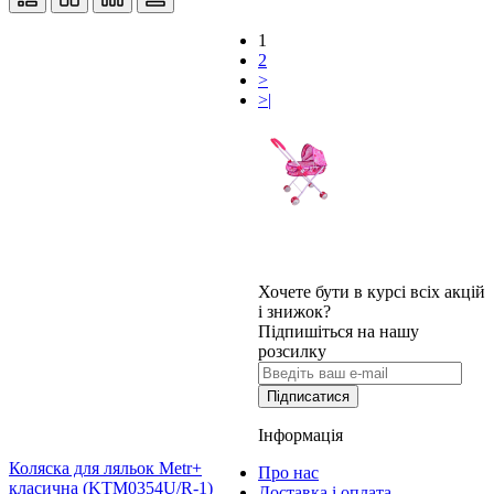
1
2
>
>|
Хочете бути в курсі всіх акцій
і знижок?
Підпишіться на нашу
розсилку
Підписатися
Інформація
Коляска для ляльок Metr+
Про нас
класична (KTM0354U/R-1)
Доставка і оплата