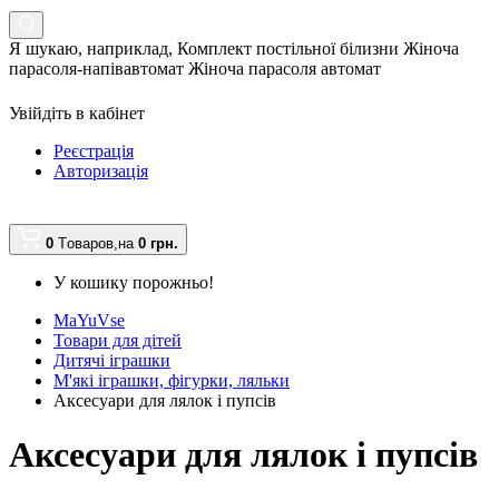
Я шукаю, наприклад,
Комплект постільної білизни Жіноча
парасоля-напівавтомат Жіноча парасоля автомат
Увійдіть в кабінет
Реєстрація
Авторизація
0
Tоваров,
на
0 грн.
У кошику порожньо!
MaYuVse
Товари для дітей
Дитячі іграшки
М'які іграшки, фігурки, ляльки
Аксесуари для лялок і пупсів
Аксесуари для лялок і пупсів