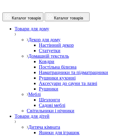
Каталог товарів
Каталог товарів
Товари для дому
Декор для дому
Настінний декор
Статуетки
Домашній текстиль
Ковдри
Постільна білизна
Наматрацники та підматрацники
Рушники кухонні
Аксесуари до сауни та лазні
Рушники
Меблі
Шезлонги
Садові меблі
Світильники і нічники
Товари для дітей
Дитяча кімната
Ящики для іграшок