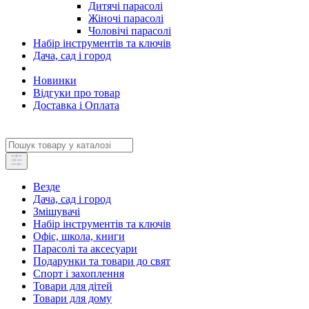
Дитячі парасолі
Жіночі парасолі
Чоловічі парасолі
Набір інструментів та ключів
Дача, сад і город
Новинки
Відгуки про товар
Доставка і Оплата
Везде
Дача, сад і город
Змішувачі
Набір інструментів та ключів
Офіс, школа, книги
Парасолі та аксесуари
Подарунки та товари до свят
Спорт і захоплення
Товари для дітей
Товари для дому