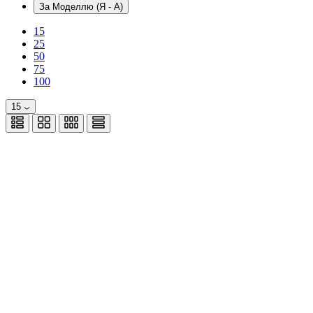
За Моделлю (Я - A)
15
25
50
75
100
15