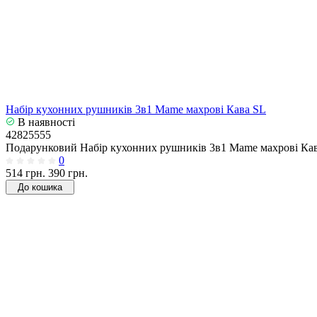
Набір кухонних рушників 3в1 Mame махрові Кава SL
В наявності
42825555
Подарунковий Набір кухонних рушників 3в1 Mame махрові Кава
0
514 грн.
390 грн.
До кошика