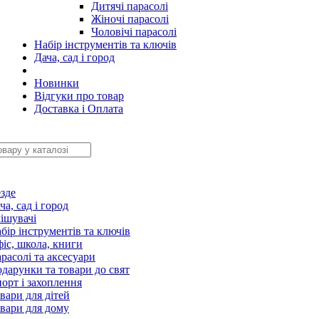
Дитячі парасолі
Жіночі парасолі
Чоловічі парасолі
Набір інструментів та ключів
Дача, сад і город
Новинки
Відгуки про товар
Доставка і Оплата
зде
ча, сад і город
ішувачі
бір інструментів та ключів
іс, школа, книги
расолі та аксесуари
дарунки та товари до свят
орт і захоплення
вари для дітей
вари для дому