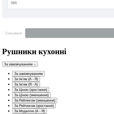
Скасувати
Рушники кухонні
За замовчуванням
За замовчуванням
За Ім’ям (A - Я)
За Ім’ям (Я - A)
За Ціною (зростання)
За Ціною (зменшення)
За Рейтингом (зменшення)
За Рейтингом (зростання)
За Моделлю (A - Я)