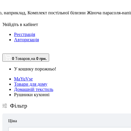
, наприклад,
Комплект постільної білизни Жіноча парасоля-нап
Увійдіть в кабінет
Реєстрація
Авторизація
0
Tоваров,
на
0 грн.
У кошику порожньо!
MaYuVse
Товари для дому
Домашній текстиль
Рушники кухонні
Фільтр
Ціна