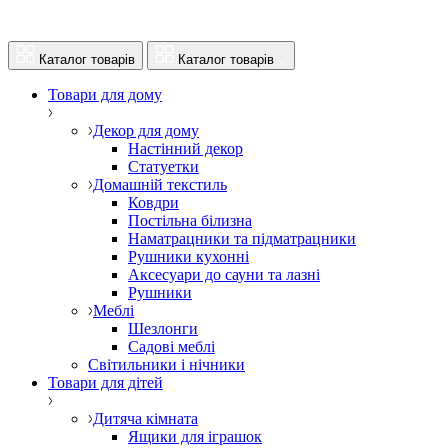
Каталог товарів
Каталог товарів
Товари для дому
Декор для дому
Настінний декор
Статуетки
Домашній текстиль
Ковдри
Постільна білизна
Наматрацники та підматрацники
Рушники кухонні
Аксесуари до сауни та лазні
Рушники
Меблі
Шезлонги
Садові меблі
Світильники і нічники
Товари для дітей
Дитяча кімната
Ящики для іграшок