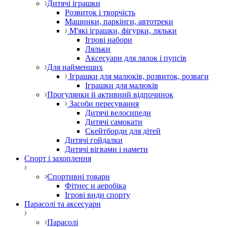
Дитячі іграшки
Розвиток і творчість
Машинки, паркінги, автотреки
М'які іграшки, фігурки, ляльки
Ігрові набори
Ляльки
Аксесуари для лялок і пупсів
Для найменших
Іграшки для малюків, розвиток, розваги
Іграшки для малюків
Прогулянки й активний відпочинок
Засоби пересування
Дитячі велосипеди
Дитячі самокати
Скейтборди для дітей
Дитячі гойдалки
Дитячі вігвами і намети
Спорт і захоплення
Спортивні товари
Фітнес и аеробіка
Ігрові види спорту
Парасолі та аксесуари
Парасолі