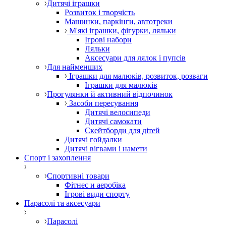
Дитячі іграшки
Розвиток і творчість
Машинки, паркінги, автотреки
М'які іграшки, фігурки, ляльки
Ігрові набори
Ляльки
Аксесуари для лялок і пупсів
Для найменших
Іграшки для малюків, розвиток, розваги
Іграшки для малюків
Прогулянки й активний відпочинок
Засоби пересування
Дитячі велосипеди
Дитячі самокати
Скейтборди для дітей
Дитячі гойдалки
Дитячі вігвами і намети
Спорт і захоплення
Спортивні товари
Фітнес и аеробіка
Ігрові види спорту
Парасолі та аксесуари
Парасолі