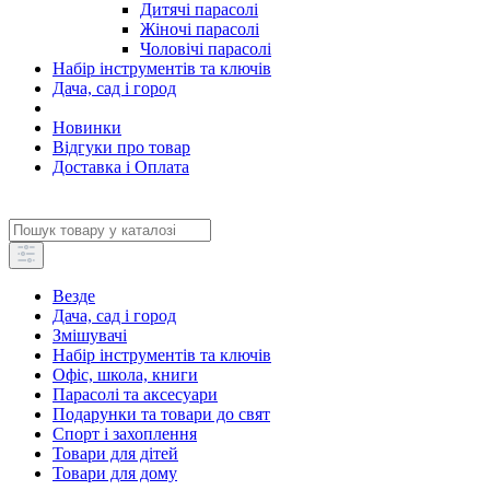
Дитячі парасолі
Жіночі парасолі
Чоловічі парасолі
Набір інструментів та ключів
Дача, сад і город
Новинки
Відгуки про товар
Доставка і Оплата
Везде
Дача, сад і город
Змішувачі
Набір інструментів та ключів
Офіс, школа, книги
Парасолі та аксесуари
Подарунки та товари до свят
Спорт і захоплення
Товари для дітей
Товари для дому