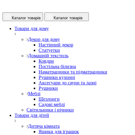
Каталог товарів
Каталог товарів
Товари для дому
Декор для дому
Настінний декор
Статуетки
Домашній текстиль
Ковдри
Постільна білизна
Наматрацники та підматрацники
Рушники кухонні
Аксесуари до сауни та лазні
Рушники
Меблі
Шезлонги
Садові меблі
Світильники і нічники
Товари для дітей
Дитяча кімната
Ящики для іграшок