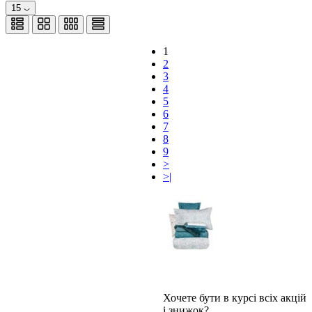
15
1
2
3
4
5
6
7
8
9
>
>|
Хочете бути в курсі всіх акцій
і знижок?