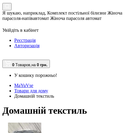
Я шукаю, наприклад,
Комплект постільної білизни Жіноча
парасоля-напівавтомат Жіноча парасоля автомат
Увійдіть в кабінет
Реєстрація
Авторизація
0
Tоваров,
на
0 грн.
У кошику порожньо!
MaYuVse
Товари для дому
Домашній текстиль
Домашній текстиль