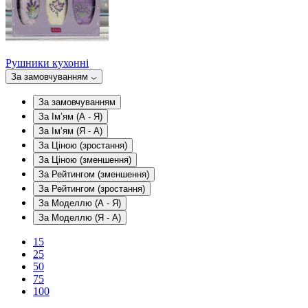
Рушники кухонні
За замовчуванням
За замовчуванням
За Ім’ям (A - Я)
За Ім’ям (Я - A)
За Ціною (зростання)
За Ціною (зменшення)
За Рейтингом (зменшення)
За Рейтингом (зростання)
За Моделлю (A - Я)
За Моделлю (Я - A)
15
25
50
75
100