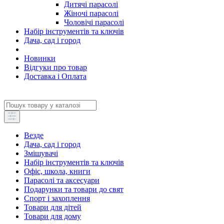
Дитячі парасолі
Жіночі парасолі
Чоловічі парасолі
Набір інструментів та ключів
Дача, сад і город
Новинки
Відгуки про товар
Доставка і Оплата
Везде
Дача, сад і город
Змішувачі
Набір інструментів та ключів
Офіс, школа, книги
Парасолі та аксесуари
Подарунки та товари до свят
Спорт і захоплення
Товари для дітей
Товари для дому