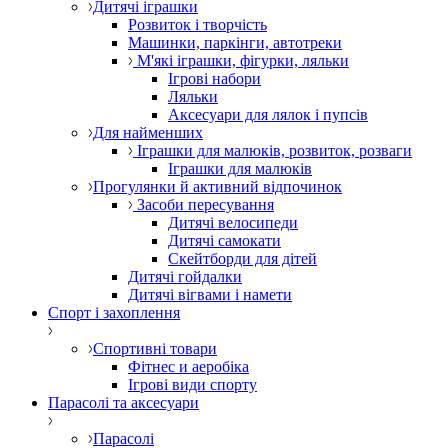
Дитячі іграшки
Розвиток і творчість
Машинки, паркінги, автотреки
М'які іграшки, фігурки, ляльки
Ігрові набори
Ляльки
Аксесуари для лялок і пупсів
Для найменших
Іграшки для малюків, розвиток, розваги
Іграшки для малюків
Прогулянки й активний відпочинок
Засоби пересування
Дитячі велосипеди
Дитячі самокати
Скейтборди для дітей
Дитячі гойдалки
Дитячі вігвами і намети
Спорт і захоплення
Спортивні товари
Фітнес и аеробіка
Ігрові види спорту
Парасолі та аксесуари
Парасолі