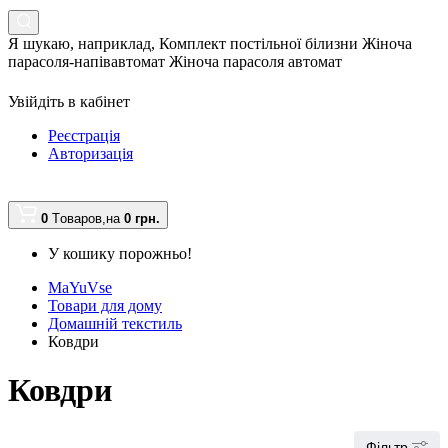
Я шукаю, наприклад,
Комплект постільної білизни Жіноча
парасоля-напівавтомат Жіноча парасоля автомат
Увійдіть в кабінет
Реєстрація
Авторизація
0
Tоваров,
на
0 грн.
У кошику порожньо!
MaYuVse
Товари для дому
Домашній текстиль
Ковдри
Ковдри
Фільтр