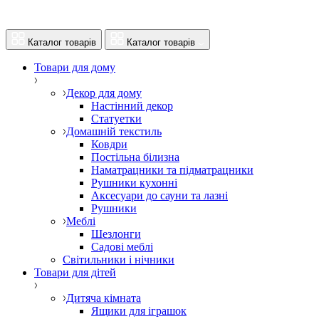
Каталог товарів
Каталог товарів
Товари для дому
Декор для дому
Настінний декор
Статуетки
Домашній текстиль
Ковдри
Постільна білизна
Наматрацники та підматрацники
Рушники кухонні
Аксесуари до сауни та лазні
Рушники
Меблі
Шезлонги
Садові меблі
Світильники і нічники
Товари для дітей
Дитяча кімната
Ящики для іграшок