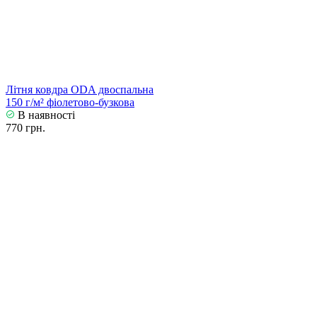
Літня ковдра ODA двоспальна
150 г/м² фіолетово-бузкова
В наявності
770 грн.