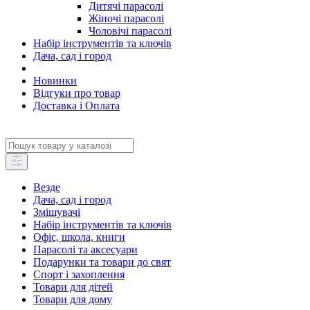
Дитячі парасолі
Жіночі парасолі
Чоловічі парасолі
Набір інструментів та ключів
Дача, сад і город
Новинки
Відгуки про товар
Доставка і Оплата
Везде
Дача, сад і город
Змішувачі
Набір інструментів та ключів
Офіс, школа, книги
Парасолі та аксесуари
Подарунки та товари до свят
Спорт і захоплення
Товари для дітей
Товари для дому