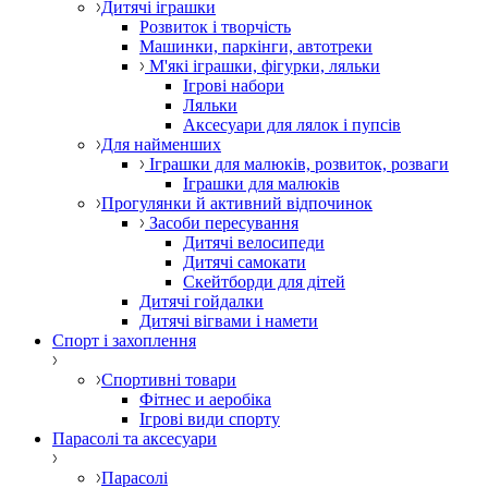
Дитячі іграшки
Розвиток і творчість
Машинки, паркінги, автотреки
М'які іграшки, фігурки, ляльки
Ігрові набори
Ляльки
Аксесуари для лялок і пупсів
Для найменших
Іграшки для малюків, розвиток, розваги
Іграшки для малюків
Прогулянки й активний відпочинок
Засоби пересування
Дитячі велосипеди
Дитячі самокати
Скейтборди для дітей
Дитячі гойдалки
Дитячі вігвами і намети
Спорт і захоплення
Спортивні товари
Фітнес и аеробіка
Ігрові види спорту
Парасолі та аксесуари
Парасолі