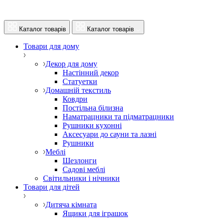
Каталог товарів
Каталог товарів
Товари для дому
Декор для дому
Настінний декор
Статуетки
Домашній текстиль
Ковдри
Постільна білизна
Наматрацники та підматрацники
Рушники кухонні
Аксесуари до сауни та лазні
Рушники
Меблі
Шезлонги
Садові меблі
Світильники і нічники
Товари для дітей
Дитяча кімната
Ящики для іграшок