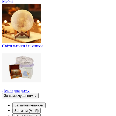
Меблі
Світильники і нічники
Декор для дому
За замовчуванням
За замовчуванням
За Ім’ям (A - Я)