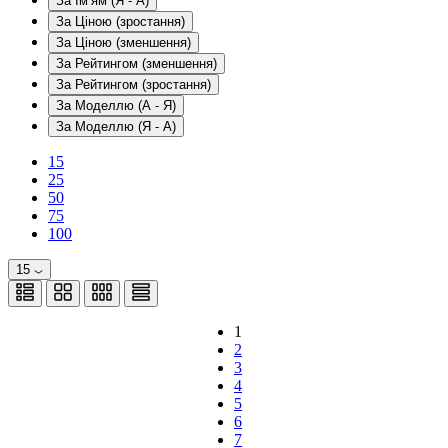
За Ім’ям (Я - A)
За Ціною (зростання)
За Ціною (зменшення)
За Рейтингом (зменшення)
За Рейтингом (зростання)
За Моделлю (A - Я)
За Моделлю (Я - A)
15
25
50
75
100
15
1
2
3
4
5
6
7