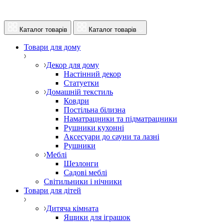
Каталог товарів
Каталог товарів
Товари для дому
Декор для дому
Настінний декор
Статуетки
Домашній текстиль
Ковдри
Постільна білизна
Наматрацники та підматрацники
Рушники кухонні
Аксесуари до сауни та лазні
Рушники
Меблі
Шезлонги
Садові меблі
Світильники і нічники
Товари для дітей
Дитяча кімната
Ящики для іграшок