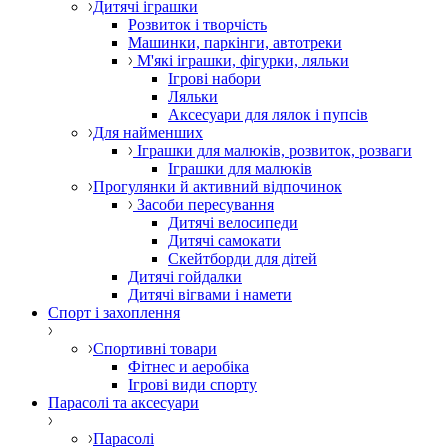
Дитячі іграшки
Розвиток і творчість
Машинки, паркінги, автотреки
М'які іграшки, фігурки, ляльки
Ігрові набори
Ляльки
Аксесуари для лялок і пупсів
Для найменших
Іграшки для малюків, розвиток, розваги
Іграшки для малюків
Прогулянки й активний відпочинок
Засоби пересування
Дитячі велосипеди
Дитячі самокати
Скейтборди для дітей
Дитячі гойдалки
Дитячі вігвами і намети
Спорт і захоплення
Спортивні товари
Фітнес и аеробіка
Ігрові види спорту
Парасолі та аксесуари
Парасолі