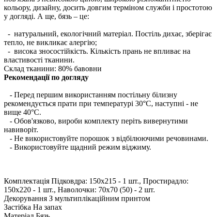
кольору, дизайну, досить довгим терміном служби і простотою
у догляді. А ще, бязь – це:
- натуральний, екологічний матеріал. Постіль дихає, зберігає
тепло, не викликає алергію;
- висока зносостійкість. Кількість прань не впливає на
властивості тканини.
Склад тканини:
80% бавовни
Рекомендації по догляду
- Перед першим використанням постільну білизну
рекомендується прати при температурі 30°C, наступні - не
вище 40°C.
- Обов'язково, вироби комплекту періть вивернутими
навиворіт.
- Не використовуйте порошок з відбілюючими речовинами.
- Використовуйте щадний режим віджиму.
Комплектація
Підковдра: 150х215 - 1 шт., Простирадло:
150х220 - 1 шт., Наволочки: 70х70 (50) - 2 шт.
Декорування
З мультиплікаційним принтом
Застібка
На запах
Матеріал
Бязь