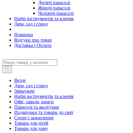
Дитячі парасолі
Жіночі парасолі
Чоловічі парасолі
Набір інструментів та ключів
Дача, сад і город
Новинки
Відгуки про товар
Доставка і Оплата
Везде
Дача, сад і город
Змішувачі
Набір інструментів та ключів
Офіс, школа, книги
Парасолі та аксесуари
Подарунки та товари до свят
Спорт і захоплення
Товари для дітей
Товари для дому