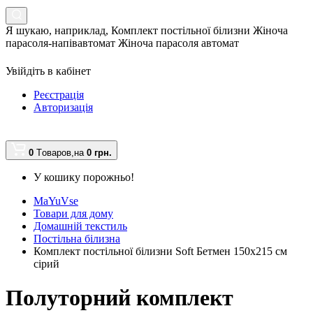
Я шукаю, наприклад,
Комплект постільної білизни Жіноча
парасоля-напівавтомат Жіноча парасоля автомат
Увійдіть в кабінет
Реєстрація
Авторизація
0
Tоваров,
на
0 грн.
У кошику порожньо!
MaYuVse
Товари для дому
Домашній текстиль
Постільна білизна
Комплект постільної білизни Soft Бетмен 150х215 см
сірий
Полуторний комплект