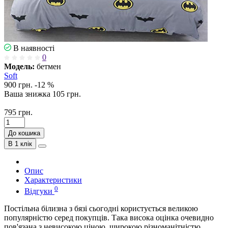
В наявності
0
Модель:
бетмен
Soft
900 грн.
-12 %
Ваша знижка
105 грн.
795 грн.
До кошика
В 1 клік
Опис
Характеристики
0
Відгуки
Постільна білизна з бязі сьогодні користується великою
популярністю серед покупців. Така висока оцінка очевидно
пов'язана з невисокою ціною, широкою різноманітністю