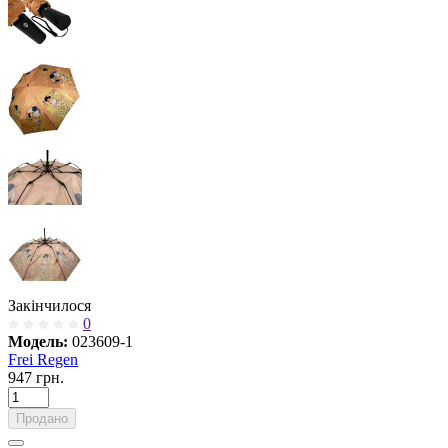
Закінчилося
0
Модель:
023609-1
Frei Regen
947 грн.
Продано