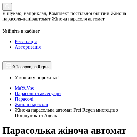
Я шукаю, наприклад,
Комплект постільної білизни Жіноча
парасоля-напівавтомат Жіноча парасоля автомат
Увійдіть в кабінет
Реєстрація
Авторизація
0
Tоваров,
на
0 грн.
У кошику порожньо!
MaYuVse
Парасолі та аксесуари
Парасолі
Жіночі парасолі
Жіноча парасолька автомат Frei Regen мистецтво
Поцілунок та Адель
Парасолька жіноча автомат