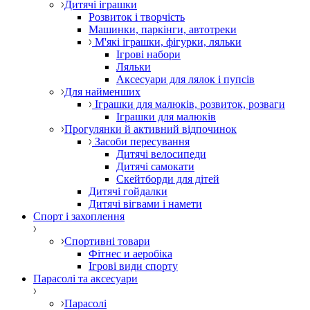
Дитячі іграшки
Розвиток і творчість
Машинки, паркінги, автотреки
М'які іграшки, фігурки, ляльки
Ігрові набори
Ляльки
Аксесуари для лялок і пупсів
Для найменших
Іграшки для малюків, розвиток, розваги
Іграшки для малюків
Прогулянки й активний відпочинок
Засоби пересування
Дитячі велосипеди
Дитячі самокати
Скейтборди для дітей
Дитячі гойдалки
Дитячі вігвами і намети
Спорт і захоплення
Спортивні товари
Фітнес и аеробіка
Ігрові види спорту
Парасолі та аксесуари
Парасолі