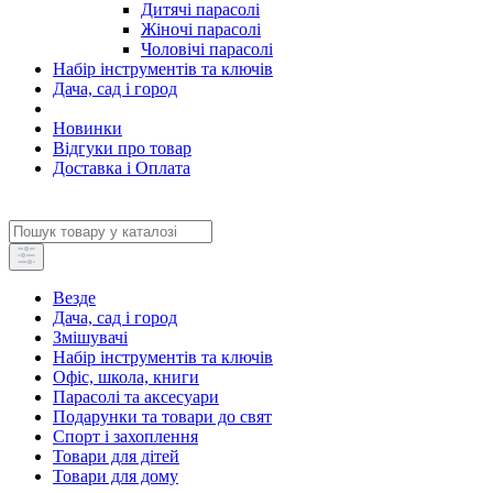
Дитячі парасолі
Жіночі парасолі
Чоловічі парасолі
Набір інструментів та ключів
Дача, сад і город
Новинки
Відгуки про товар
Доставка і Оплата
Везде
Дача, сад і город
Змішувачі
Набір інструментів та ключів
Офіс, школа, книги
Парасолі та аксесуари
Подарунки та товари до свят
Спорт і захоплення
Товари для дітей
Товари для дому