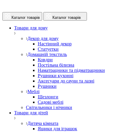
Каталог товарів
Каталог товарів
Товари для дому
Декор для дому
Настінний декор
Статуетки
Домашній текстиль
Ковдри
Постільна білизна
Наматрацники та підматрацники
Рушники кухонні
Аксесуари до сауни та лазні
Рушники
Меблі
Шезлонги
Садові меблі
Світильники і нічники
Товари для дітей
Дитяча кімната
Ящики для іграшок