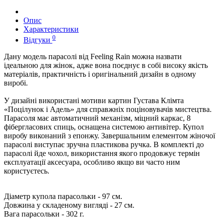
Опис
Характеристики
0
Відгуки
Дану модель парасолі від Feeling Rain можна назвати
ідеальною для жінок, адже вона поєднує в собі високу якість
матеріалів, практичність і оригінальний дизайн в одному
виробі.
У дизайні використані мотиви картин Густава Клімта
«Поцілунок і Адель» для справжніх поціновувачів мистецтва.
Парасоля має автоматичний механізм, міцний каркас, 8
фібергласових спиць, оснащена системою антивітер. Купол
виробу виконаний з епонжу. Завершальним елементом жіночої
парасолі виступає зручна пластикова ручка. В комплекті до
парасолі йде чохол, використання якого продовжує термін
експлуатації аксесуара, особливо якщо ви часто ним
користуєтесь.
Діаметр купола парасольки - 97 см.
Довжина у складеному вигляді - 27 см.
Вага парасольки - 302 г.