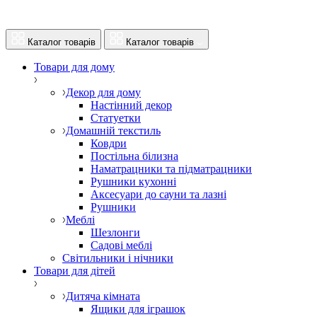
Каталог товарів
Каталог товарів
Товари для дому
Декор для дому
Настінний декор
Статуетки
Домашній текстиль
Ковдри
Постільна білизна
Наматрацники та підматрацники
Рушники кухонні
Аксесуари до сауни та лазні
Рушники
Меблі
Шезлонги
Садові меблі
Світильники і нічники
Товари для дітей
Дитяча кімната
Ящики для іграшок