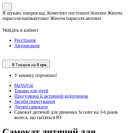
Я шукаю, наприклад,
Комплект постільної білизни Жіноча
парасоля-напівавтомат Жіноча парасоля автомат
Увійдіть в кабінет
Реєстрація
Авторизація
0
Tоваров,
на
0 грн.
У кошику порожньо!
MaYuVse
Товари для дітей
Прогулянки й активний відпочинок
Засоби пересування
Дитячі самокати
Самокат дитячий для дівчинки Scooter на 3-6 років
колеса, що світяться RT
Самокат дитячий для