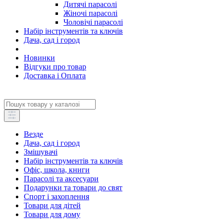
Дитячі парасолі
Жіночі парасолі
Чоловічі парасолі
Набір інструментів та ключів
Дача, сад і город
Новинки
Відгуки про товар
Доставка і Оплата
Везде
Дача, сад і город
Змішувачі
Набір інструментів та ключів
Офіс, школа, книги
Парасолі та аксесуари
Подарунки та товари до свят
Спорт і захоплення
Товари для дітей
Товари для дому