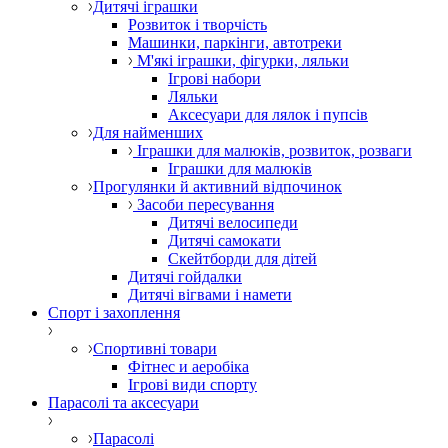
Дитячі іграшки
Розвиток і творчість
Машинки, паркінги, автотреки
М'які іграшки, фігурки, ляльки
Ігрові набори
Ляльки
Аксесуари для лялок і пупсів
Для найменших
Іграшки для малюків, розвиток, розваги
Іграшки для малюків
Прогулянки й активний відпочинок
Засоби пересування
Дитячі велосипеди
Дитячі самокати
Скейтборди для дітей
Дитячі гойдалки
Дитячі вігвами і намети
Спорт і захоплення
Спортивні товари
Фітнес и аеробіка
Ігрові види спорту
Парасолі та аксесуари
Парасолі