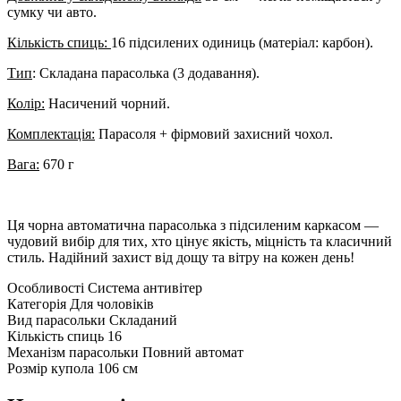
сумку чи авто.
Кількість спиць:
16 підсилених одиниць (матеріал: карбон).
Тип
: Складана парасолька (3 додавання).
Колір:
Насичений чорний.
Комплектація:
Парасоля + фірмовий захисний чохол.
Вага:
670 г
Ця чорна автоматична парасолька з підсиленим каркасом —
чудовий вибір для тих, хто цінує якість, міцність та класичний
стиль. Надійний захист від дощу та вітру на кожен день!
Особливості
Система антивітер
Категорія
Для чоловіків
Вид парасольки
Складаний
Кількість спиць
16
Механізм парасольки
Повний автомат
Розмір купола
106 см