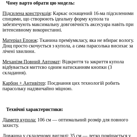
Чому варто обрати цю модель:
Підсилена конструкція
: Каркас оснащений 16-ма підсиленими
спицями, що створюють ідеальну форму купола та
забезпечують максимальну довговічність аксесуара навіть при
інтенсивному використанні.
Матеріал Епонж
: Тканина преміумкласу, яка не вбирає вологу.
Дощ просто скочується з купола, а сама парасолька висихає за
лічені хвилини.
Механізм Повний Автомат
: Відкриття та закриття купола
відбувається миттєво одним натисканням кнопки (3
складання).
Карбон + Антивітер
: Поєднання цих технологій робить
парасольку надзвичайно міцною.
Технічні характеристики:
Діаметр купола:
106 см — оптимальний розмір для повного
захисту.
Довжина у складеному вигляді:
35 см — легко поміщається у