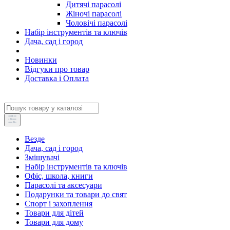
Дитячі парасолі
Жіночі парасолі
Чоловічі парасолі
Набір інструментів та ключів
Дача, сад і город
Новинки
Відгуки про товар
Доставка і Оплата
Везде
Дача, сад і город
Змішувачі
Набір інструментів та ключів
Офіс, школа, книги
Парасолі та аксесуари
Подарунки та товари до свят
Спорт і захоплення
Товари для дітей
Товари для дому