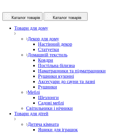
Каталог товарів
Каталог товарів
Товари для дому
Декор для дому
Настінний декор
Статуетки
Домашній текстиль
Ковдри
Постільна білизна
Наматрацники та підматрацники
Рушники кухонні
Аксесуари до сауни та лазні
Рушники
Меблі
Шезлонги
Садові меблі
Світильники і нічники
Товари для дітей
Дитяча кімната
Ящики для іграшок