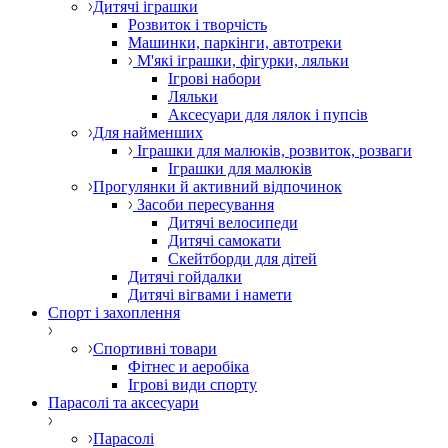
Дитячі іграшки
Розвиток і творчість
Машинки, паркінги, автотреки
М'які іграшки, фігурки, ляльки
Ігрові набори
Ляльки
Аксесуари для лялок і пупсів
Для найменших
Іграшки для малюків, розвиток, розваги
Іграшки для малюків
Прогулянки й активний відпочинок
Засоби пересування
Дитячі велосипеди
Дитячі самокати
Скейтборди для дітей
Дитячі гойдалки
Дитячі вігвами і намети
Спорт і захоплення
Спортивні товари
Фітнес и аеробіка
Ігрові види спорту
Парасолі та аксесуари
Парасолі