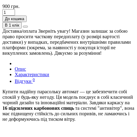
900 грн.
До кошика
В 1 клік
Доставка/оплата
Зверніть увагу! Магазин залишає за собою
право просити часткову передоплату (у розмірі вартості
доставки) у випадках, передбачених внутрішніми правилами
платформи (зокрема, за наявності у покупця історії не
викуплених замовлень). Дякуємо за розуміння!
Опис
Характеристики
0
Відгуки
Купити надійну парасольку автомат — це забезпечити собі
спокій у будь-яку негоду. Ця модель поєднує в собі класичний
чорний дизайн та інноваційні матеріали. Завдяки каркасу на
16 підсилених карбонових спиць
та системі "антивітер", вона
має підвищену стійкість до сильних поривів, не ламаючись і
не деформуючись під тиском вітру.