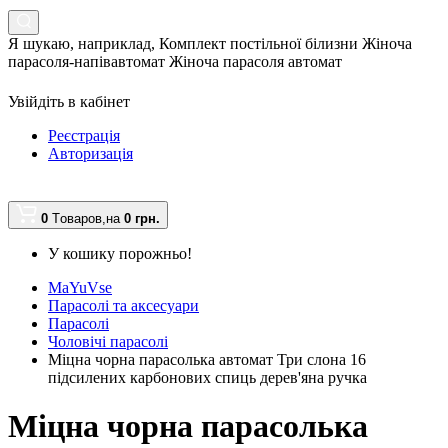
Я шукаю, наприклад,
Комплект постільної білизни Жіноча
парасоля-напівавтомат Жіноча парасоля автомат
Увійдіть в кабінет
Реєстрація
Авторизація
0
Tоваров,
на
0 грн.
У кошику порожньо!
MaYuVse
Парасолі та аксесуари
Парасолі
Чоловічі парасолі
Міцна чорна парасолька автомат Три слона 16
підсилених карбонових спиць дерев'яна ручка
Міцна чорна парасолька