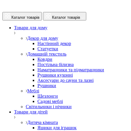
Каталог товарів
Каталог товарів
Товари для дому
Декор для дому
Настінний декор
Статуетки
Домашній текстиль
Ковдри
Постільна білизна
Наматрацники та підматрацники
Рушники кухонні
Аксесуари до сауни та лазні
Рушники
Меблі
Шезлонги
Садові меблі
Світильники і нічники
Товари для дітей
Дитяча кімната
Ящики для іграшок