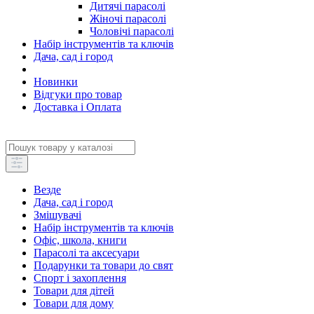
Дитячі парасолі
Жіночі парасолі
Чоловічі парасолі
Набір інструментів та ключів
Дача, сад і город
Новинки
Відгуки про товар
Доставка і Оплата
Везде
Дача, сад і город
Змішувачі
Набір інструментів та ключів
Офіс, школа, книги
Парасолі та аксесуари
Подарунки та товари до свят
Спорт і захоплення
Товари для дітей
Товари для дому