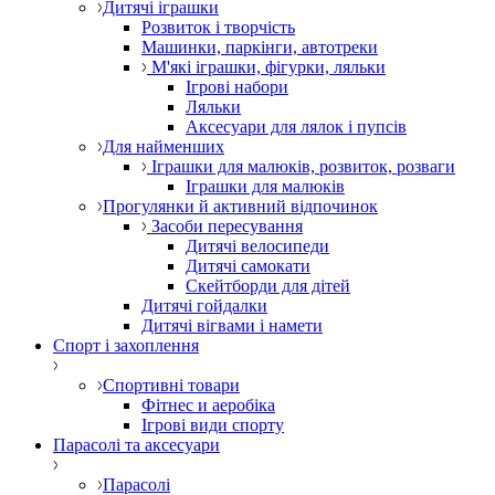
Дитячі іграшки
Розвиток і творчість
Машинки, паркінги, автотреки
М'які іграшки, фігурки, ляльки
Ігрові набори
Ляльки
Аксесуари для лялок і пупсів
Для найменших
Іграшки для малюків, розвиток, розваги
Іграшки для малюків
Прогулянки й активний відпочинок
Засоби пересування
Дитячі велосипеди
Дитячі самокати
Скейтборди для дітей
Дитячі гойдалки
Дитячі вігвами і намети
Спорт і захоплення
Спортивні товари
Фітнес и аеробіка
Ігрові види спорту
Парасолі та аксесуари
Парасолі