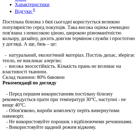
Характеристики
0
Відгуки
Постільна білизна з бязі сьогодні користується великою
популярністю серед покупців. Така висока оцінка очевидно
пов'язана з невисокою ціною, широкою різноманітністю
кольору, дизайну, досить довгим терміном служби і простотою
у догляді. А ще, бязь – це:
- натуральний, екологічний матеріал. Постіль дихає, зберігає
тепло, не викликає алергію;
- висока зносостійкість. Кількість прань не впливає на
властивості тканини.
Склад тканини:
80% бавовни
Рекомендації по догляду
- Перед першим використанням постільну білизну
рекомендується прати при температурі 30°C, наступні - не
вище 40°C.
- Обов'язково, вироби комплекту періть вивернутими
навиворіт.
- Не використовуйте порошок з відбілюючими речовинами.
- Використовуйте щадний режим віджиму.