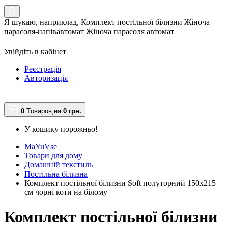
Я шукаю, наприклад,
Комплект постільної білизни Жіноча
парасоля-напівавтомат Жіноча парасоля автомат
Увійдіть в кабінет
Реєстрація
Авторизація
0
Tоваров,
на
0 грн.
У кошику порожньо!
MaYuVse
Товари для дому
Домашній текстиль
Постільна білизна
Комплект постільної білизни Soft полуторний 150х215
см чорні коти на білому
Комплект постільної білизни