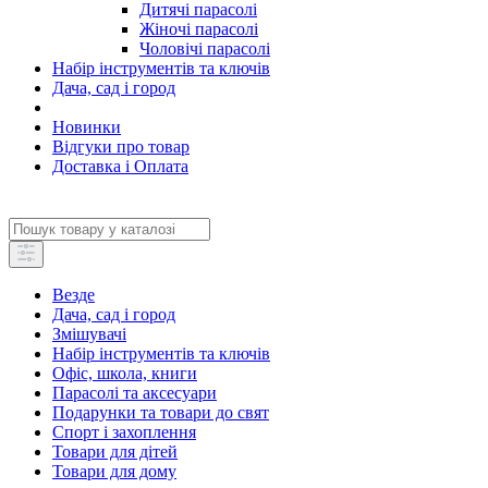
Дитячі парасолі
Жіночі парасолі
Чоловічі парасолі
Набір інструментів та ключів
Дача, сад і город
Новинки
Відгуки про товар
Доставка і Оплата
Везде
Дача, сад і город
Змішувачі
Набір інструментів та ключів
Офіс, школа, книги
Парасолі та аксесуари
Подарунки та товари до свят
Спорт і захоплення
Товари для дітей
Товари для дому