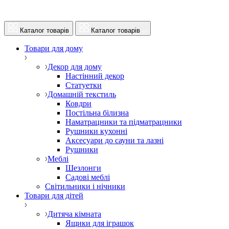
Каталог товарів
Каталог товарів
Товари для дому
Декор для дому
Настінний декор
Статуетки
Домашній текстиль
Ковдри
Постільна білизна
Наматрацники та підматрацники
Рушники кухонні
Аксесуари до сауни та лазні
Рушники
Меблі
Шезлонги
Садові меблі
Світильники і нічники
Товари для дітей
Дитяча кімната
Ящики для іграшок