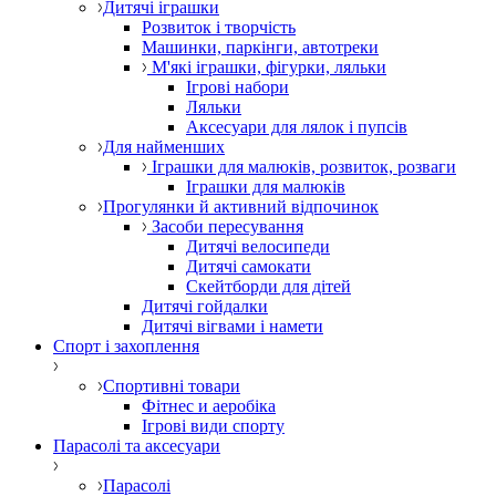
Дитячі іграшки
Розвиток і творчість
Машинки, паркінги, автотреки
М'які іграшки, фігурки, ляльки
Ігрові набори
Ляльки
Аксесуари для лялок і пупсів
Для найменших
Іграшки для малюків, розвиток, розваги
Іграшки для малюків
Прогулянки й активний відпочинок
Засоби пересування
Дитячі велосипеди
Дитячі самокати
Скейтборди для дітей
Дитячі гойдалки
Дитячі вігвами і намети
Спорт і захоплення
Спортивні товари
Фітнес и аеробіка
Ігрові види спорту
Парасолі та аксесуари
Парасолі