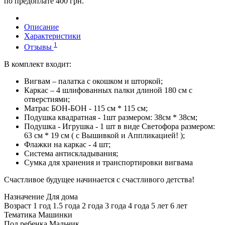
по предоплате 400 грн.
Описание
Характеристики
1
Отзывы
В комплект входит:
Вигвам – палатка с окошком и шторкой;
Каркас – 4 шлифованных палки длиной 180 см с
отверстиями;
Матрас БОН-БОН - 115 см * 115 см;
Подушка квадратная - 1шт размером: 38см * 38см;
Подушка - Игрушка - 1 шт в виде Светофора размером:
63 см * 19 см ( с Вышивкой и Аппликацией! );
Флажки на каркас - 4 шт;
Система антискладывания;
Сумка для хранения и транспортировки вигвама
Счастливое будущее начинается с счастливого детства!
Назначение
Для дома
Возраст
1 год 1.5 года 2 года 3 года 4 года 5 лет 6 лет
Тематика
Машинки
Пол ребенка
Мальчик