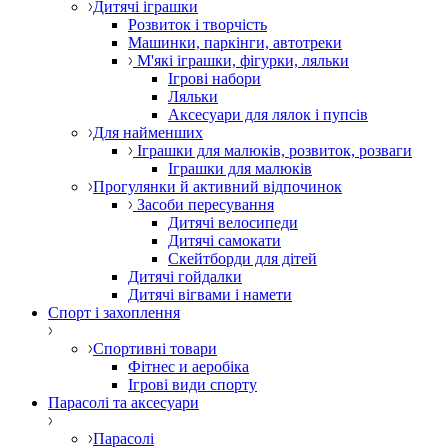
Дитячі іграшки
Розвиток і творчість
Машинки, паркінги, автотреки
М'які іграшки, фігурки, ляльки
Ігрові набори
Ляльки
Аксесуари для лялок і пупсів
Для найменших
Іграшки для малюків, розвиток, розваги
Іграшки для малюків
Прогулянки й активний відпочинок
Засоби пересування
Дитячі велосипеди
Дитячі самокати
Скейтборди для дітей
Дитячі гойдалки
Дитячі вігвами і намети
Спорт і захоплення
Спортивні товари
Фітнес и аеробіка
Ігрові види спорту
Парасолі та аксесуари
Парасолі