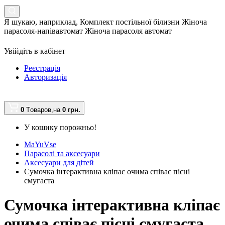
Я шукаю, наприклад,
Комплект постільної білизни Жіноча
парасоля-напівавтомат Жіноча парасоля автомат
Увійдіть в кабінет
Реєстрація
Авторизація
0
Tоваров,
на
0 грн.
У кошику порожньо!
MaYuVse
Парасолі та аксесуари
Аксесуари для дітей
Сумочка інтерактивна кліпає очима співає пісні
смугаста
Сумочка інтерактивна кліпає
очима співає пісні смугаста