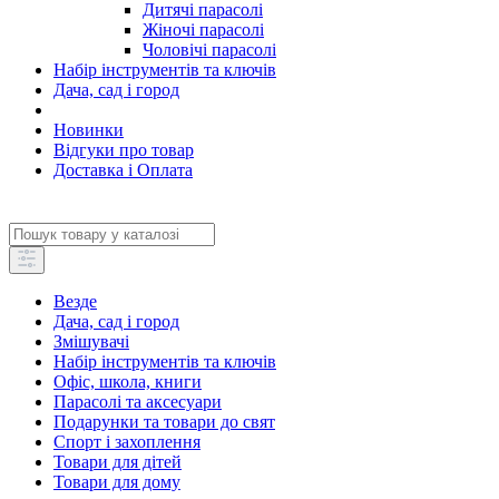
Дитячі парасолі
Жіночі парасолі
Чоловічі парасолі
Набір інструментів та ключів
Дача, сад і город
Новинки
Відгуки про товар
Доставка і Оплата
Везде
Дача, сад і город
Змішувачі
Набір інструментів та ключів
Офіс, школа, книги
Парасолі та аксесуари
Подарунки та товари до свят
Спорт і захоплення
Товари для дітей
Товари для дому