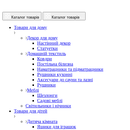
Каталог товарів
Каталог товарів
Товари для дому
Декор для дому
Настінний декор
Статуетки
Домашній текстиль
Ковдри
Постільна білизна
Наматрацники та підматрацники
Рушники кухонні
Аксесуари до сауни та лазні
Рушники
Меблі
Шезлонги
Садові меблі
Світильники і нічники
Товари для дітей
Дитяча кімната
Ящики для іграшок