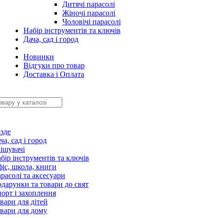
Дитячі парасолі
Жіночі парасолі
Чоловічі парасолі
Набір інструментів та ключів
Дача, сад і город
Новинки
Відгуки про товар
Доставка і Оплата
зде
ча, сад і город
ішувачі
бір інструментів та ключів
іс, школа, книги
расолі та аксесуари
дарунки та товари до свят
орт і захоплення
вари для дітей
вари для дому