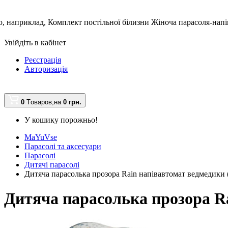
, наприклад,
Комплект постільної білизни Жіноча парасоля-нап
Увійдіть в кабінет
Реєстрація
Авторизація
0
Tоваров,
на
0 грн.
У кошику порожньо!
MaYuVse
Парасолі та аксесуари
Парасолі
Дитячі парасолі
Дитяча парасолька прозора Rain напівавтомат ведмедики 
Дитяча парасолька прозора Ra