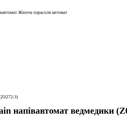
івавтомат Жіноча парасоля автомат
(Z0272-3)
in напівавтомат ведмедики (Z