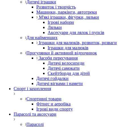
Дитячі іграшки
Розвиток і творчість
Машинки, паркінги, автотреки
М'які іграшки, фігурки, ляльки
Ігрові набори
Ляльки
Аксесуари для лялок і пупсів
Для найменших
Іграшки для малюків, розвиток, розваги
Іграшки для малюків
Прогулянки й активний відпочинок
Засоби пересування
Дитячі велосипеди
Дитячі самокати
Скейтборди для дітей
Дитячі гойдалки
Дитячі вігвами і намети
Спорт і захоплення
Спортивні товари
Фітнес и аеробіка
Ігрові види спорту
Парасолі та аксесуари
Парасолі