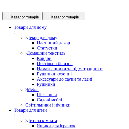
Каталог товарів
Каталог товарів
Товари для дому
Декор для дому
Настінний декор
Статуетки
Домашній текстиль
Ковдри
Постільна білизна
Наматрацники та підматрацники
Рушники кухонні
Аксесуари до сауни та лазні
Рушники
Меблі
Шезлонги
Садові меблі
Світильники і нічники
Товари для дітей
Дитяча кімната
Ящики для іграшок